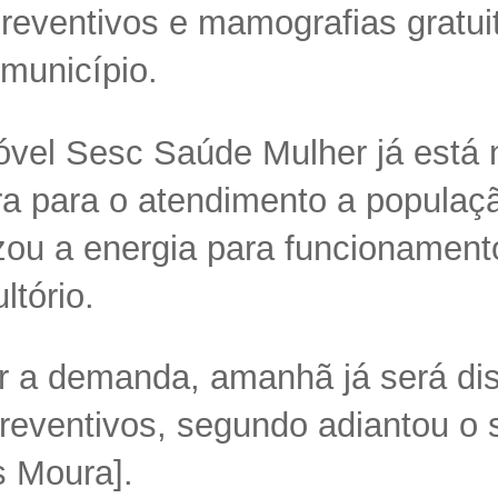
reventivos e mamografias gratui
município.
vel Sesc Saúde Mulher já está 
a para o atendimento a populaç
lizou a energia para funcionament
ltório.
r a demanda, amanhã já será dis
eventivos, segundo adiantou o s
s Moura].