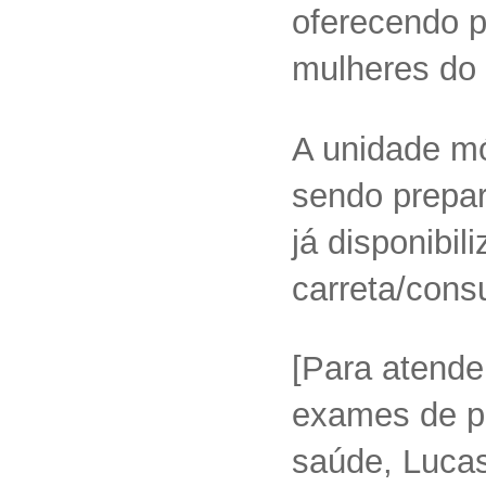
oferecendo p
mulheres do 
A unidade mó
sendo prepar
já disponibi
carreta/consu
[Para atende
exames de pr
saúde, Luca