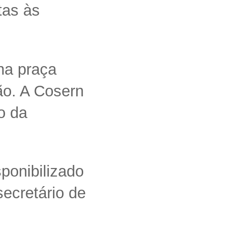
tas às
na praça
ão. A Cosern
o da
ponibilizado
ecretário de